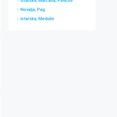
Istarska, Marčana, Pavićini
Novalja, Pag
Istarska, Medulin