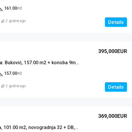
161.00
m2
2 godine ago
Details
395,000EUR
Kamena Kuća: Buković, 157.00 m2 + konoba 9m2 + bazen 32 m2 Novogradnja (prodaja)
157.00
m2
2 godine ago
Details
369,000EUR
Stan: Novalja, 101.00 m2, novogradnja 32 + DB, 2 TERASE, 2 PARKINGA (prodaja)