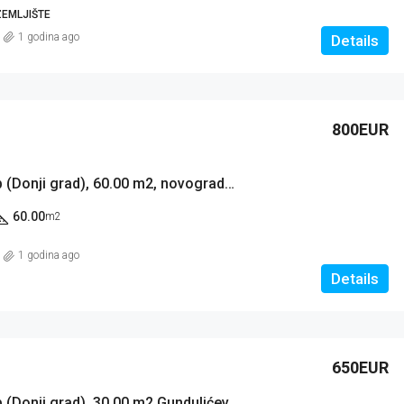
EMLJIŠTE
1 godina ago
Details
800EUR
Stan: Zagreb (Donji grad), 60.00 m2, novogradnja GUNDULIĆEVA (iznajmljivanje)
60.00
m2
1 godina ago
Details
650EUR
Stan: Zagreb (Donji grad), 30.00 m2 Gundulićeva ulica (iznajmljivanje)