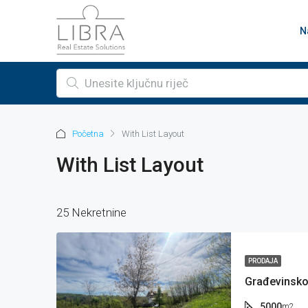
N
Početna
With List Layout
With List Layout
25 Nekretnine
PRODAJA
5000
m2