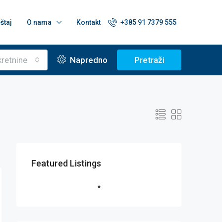
štaj
O nama
Kontakt
+385 91 7379 555
kretnine
Napredno
Pretraži
Featured Listings