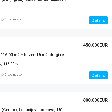
1 godina ago
Details
450,000EUR
Kuća: Srima, 116.00 m2 + bazen 16 m2, drugi red (prodaja)
116.00
m2
2 godine ago
Details
800,000EUR
Stan: Zagreb (Centar), Lenucijeva potkova, 161.00 m2 + 60 m2 spremišta (prodaja)