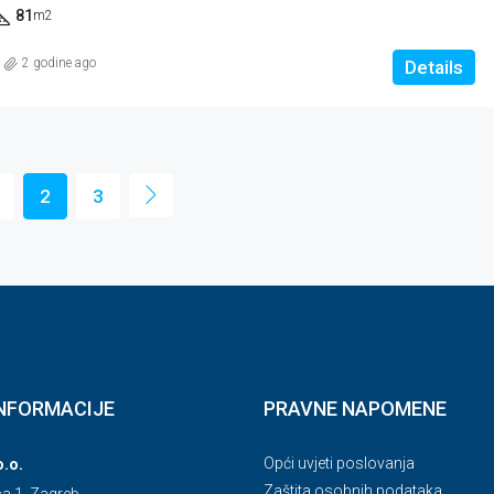
81
m2
2 godine ago
Details
2
3
NFORMACIJE
PRAVNE NAPOMENE
Opći uvjeti poslovanja
o.o.
Zaštita osobnih podataka
ca 1, Zagreb