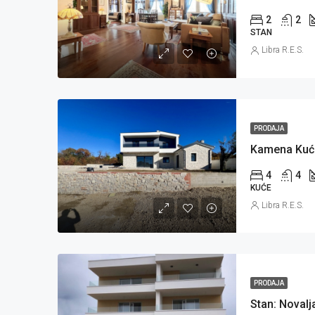
2
2
STAN
Libra R.E.S.
PRODAJA
4
4
KUĆE
Libra R.E.S.
PRODAJA