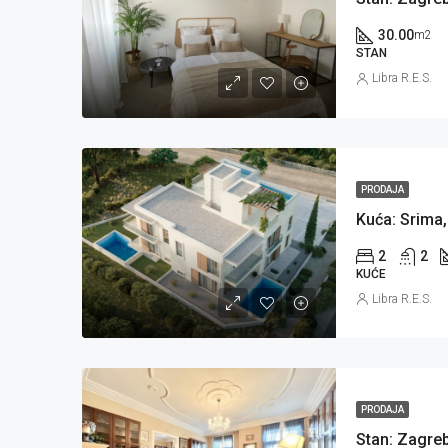
30.00
m2
STAN
Libra R.E.S.
PRODAJA
2
2
KUĆE
Libra R.E.S.
PRODAJA