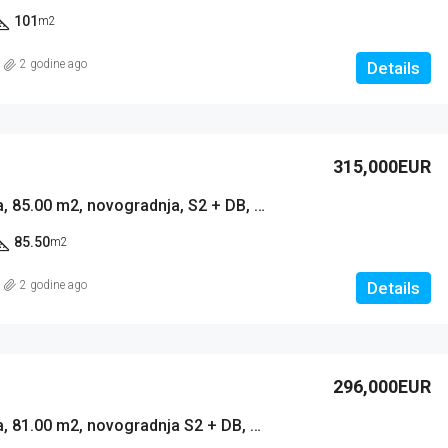
101
m2
2 godine ago
Details
315,000EUR
Stan: Novalja, 85.00 m2, novogradnja, S2 + DB, 2 KUPAONICE, 1 PM, VRT (prodaja)
85.50
m2
2 godine ago
Details
296,000EUR
Stan: Novalja, 81.00 m2, novogradnja S2 + DB, 2 KUPAONICE 2 PM, VRT (prodaja)