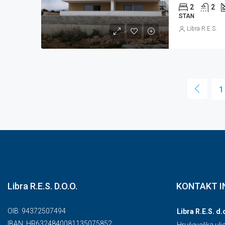
2
2
STAN
Libra R.E.S.
1
Libra R.E.S. D.O.O.
KONTAKT I
OIB: 94372507494
Libra R.E.S. d.
IBAN: HR6324840081135075852
Hruševečka uli