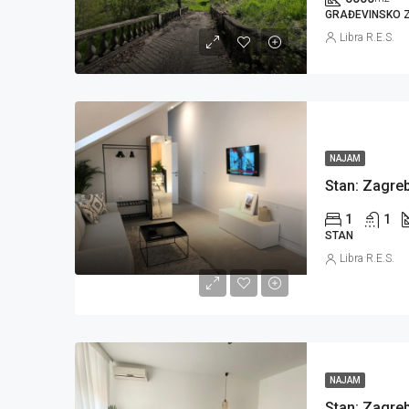
GRAĐEVINSKO Z
Libra R.E.S.
NAJAM
1
1
STAN
Libra R.E.S.
NAJAM