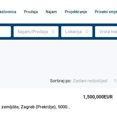
aslovnica
Prodaja
Najam
Projektiranje
Privatni smje
Najam/Prodaja
Lokacija
Vrsta ne
Sortiraj po:
Zadani redoslijed
1,500,000EUR
Građevinsko zemljište, Zagreb (Prekrižje), 5000 m2, 400 BRP