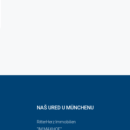
NAŠ URED U MÜNCHENU
RitterHerz Immobilien
"IM MAXHOF"