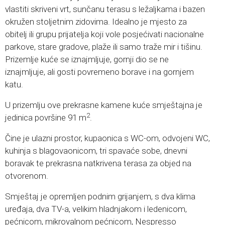
vlastiti skriveni vrt, sunčanu terasu s ležaljkama i bazen
okružen stoljetnim zidovima. Idealno je mjesto za
obitelj ili grupu prijatelja koji vole posjećivati nacionalne
parkove, stare gradove, plaže ili samo traže mir i tišinu.
Prizemlje kuće se iznajmljuje, gornji dio se ne
iznajmljuje, ali gosti povremeno borave i na gornjem
katu.
U prizemlju ove prekrasne kamene kuće smještajna je
2
jedinica površine 91 m
.
Čine je ulazni prostor, kupaonica s WC-om, odvojeni WC,
kuhinja s blagovaonicom, tri spavaće sobe, dnevni
boravak te prekrasna natkrivena terasa za objed na
otvorenom.
Smještaj je opremljen podnim grijanjem, s dva klima
uređaja, dva TV-a, velikim hladnjakom i ledenicom,
pećnicom, mikrovalnom pećnicom, Nespresso