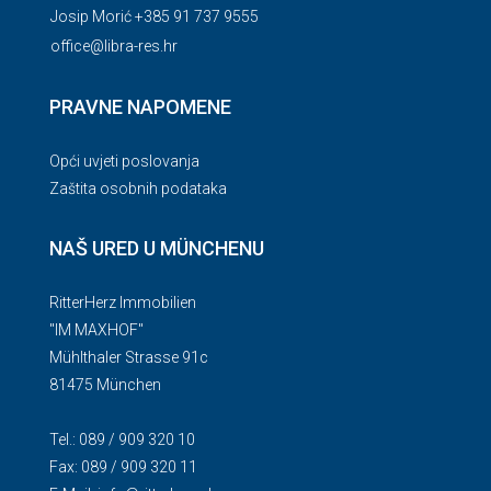
Josip Morić +385 91 737 9555
office@libra-res.hr
PRAVNE NAPOMENE
Opći uvjeti poslovanja
Zaštita osobnih podataka
NAŠ URED U MÜNCHENU
RitterHerz Immobilien
"IM MAXHOF"
Mühlthaler Strasse 91c
81475 München
Tel.: 089 / 909 320 10
Fax: 089 / 909 320 11