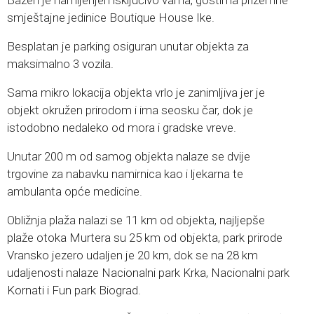
Bazen je namijenjen isključivo vama, gostima prizemne
smještajne jedinice Boutique House Ike.
Besplatan je parking osiguran unutar objekta za
maksimalno 3 vozila.
Sama mikro lokacija objekta vrlo je zanimljiva jer je
objekt okružen prirodom i ima seosku čar, dok je
istodobno nedaleko od mora i gradske vreve.
Unutar 200 m od samog objekta nalaze se dvije
trgovine za nabavku namirnica kao i ljekarna te
ambulanta opće medicine.
Obližnja plaža nalazi se 11 km od objekta, najljepše
plaže otoka Murtera su 25 km od objekta, park prirode
Vransko jezero udaljen je 20 km, dok se na 28 km
udaljenosti nalaze Nacionalni park Krka, Nacionalni park
Kornati i Fun park Biograd.