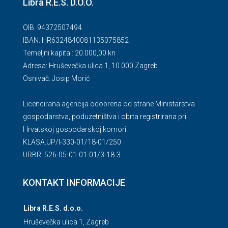
Libra R.E.S. D.O.O.
OIB: 94372507494
IBAN: HR6324840081135075852
Temeljni kapital: 20.000,00 kn
Adresa: Hruševečka ulica 1, 10 000 Zagreb
Osnivač: Josip Morić
Licencirana agencija odobrena od strane Ministarstva
gospodarstva, poduzetništva i obrta registrirana pri
Hrvatskoj gospodarskoj komori.
KLASA.UP/l-330-01/18-01/250
URBR: 526-05-01-01-01/3-18-3
KONTAKT INFORMACIJE
Libra R.E.S. d.o.o.
Hruševečka ulica 1, Zagreb