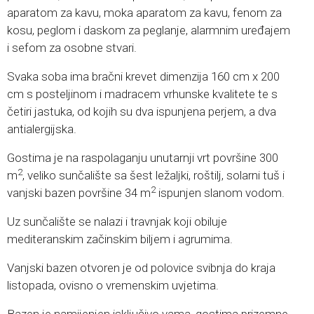
aparatom za kavu, moka aparatom za kavu, fenom za
kosu, peglom i daskom za peglanje, alarmnim uređajem
i sefom za osobne stvari.
Svaka soba ima bračni krevet dimenzija 160 cm x 200
cm s posteljinom i madracem vrhunske kvalitete te s
četiri jastuka, od kojih su dva ispunjena perjem, a dva
antialergijska.
Gostima je na raspolaganju unutarnji vrt površine 300
2
m
, veliko sunčalište sa šest ležaljki, roštilj, solarni tuš i
2
vanjski bazen površine 34 m
ispunjen slanom vodom.
Uz sunčalište se nalazi i travnjak koji obiluje
mediteranskim začinskim biljem i agrumima.
Vanjski bazen otvoren je od polovice svibnja do kraja
listopada, ovisno o vremenskim uvjetima.