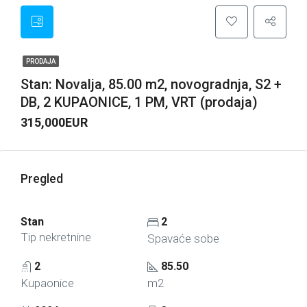
PRODAJA
Stan: Novalja, 85.00 m2, novogradnja, S2 +
DB, 2 KUPAONICE, 1 PM, VRT (prodaja)
315,000EUR
Pregled
Stan
2
Tip nekretnine
Spavaće sobe
2
85.50
Kupaonice
m2