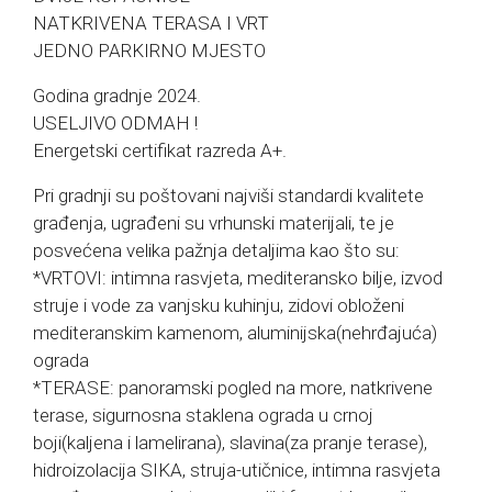
NATKRIVENA TERASA I VRT
JEDNO PARKIRNO MJESTO
Godina gradnje 2024.
USELJIVO ODMAH !
Energetski certifikat razreda A+.
Pri gradnji su poštovani najviši standardi kvalitete
građenja, ugrađeni su vrhunski materijali, te je
posvećena velika pažnja detaljima kao što su:
*VRTOVI: intimna rasvjeta, mediteransko bilje, izvod
struje i vode za vanjsku kuhinju, zidovi obloženi
mediteranskim kamenom, aluminijska(nehrđajuća)
ograda
*TERASE: panoramski pogled na more, natkrivene
terase, sigurnosna staklena ograda u crnoj
boji(kaljena i lamelirana), slavina(za pranje terase),
hidroizolacija SIKA, struja-utičnice, intimna rasvjeta