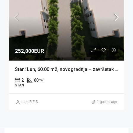
252,000EUR
Stan: Lun, 60.00 m2, novogradnja – završetak 05/2026 (prodaja)
2
60
m2
STAN
Libra R.E.S.
1 godina ago