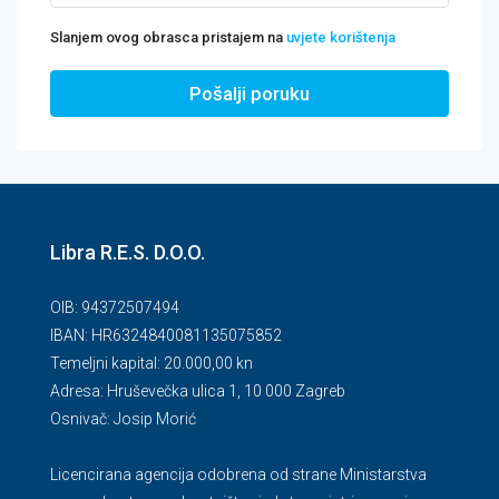
Slanjem ovog obrasca pristajem na
uvjete korištenja
Pošalji poruku
Libra R.E.S. D.O.O.
OIB: 94372507494
IBAN: HR6324840081135075852
Temeljni kapital: 20.000,00 kn
Adresa: Hruševečka ulica 1, 10 000 Zagreb
Osnivač: Josip Morić
Licencirana agencija odobrena od strane Ministarstva