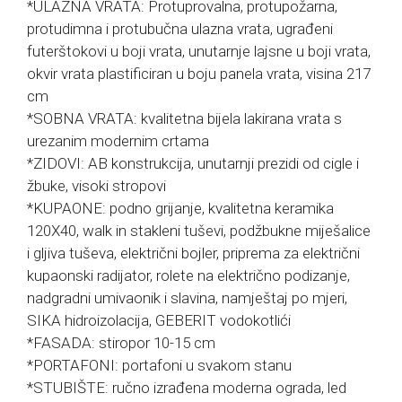
*ULAZNA VRATA: Protuprovalna, protupožarna,
protudimna i protubučna ulazna vrata, ugrađeni
futerštokovi u boji vrata, unutarnje lajsne u boji vrata,
okvir vrata plastificiran u boju panela vrata, visina 217
cm
*SOBNA VRATA: kvalitetna bijela lakirana vrata s
urezanim modernim crtama
*ZIDOVI: AB konstrukcija, unutarnji prezidi od cigle i
žbuke, visoki stropovi
*KUPAONE: podno grijanje, kvalitetna keramika
120X40, walk in stakleni tuševi, podžbukne miješalice
i gljiva tuševa, električni bojler, priprema za električni
kupaonski radijator, rolete na električno podizanje,
nadgradni umivaonik i slavina, namještaj po mjeri,
SIKA hidroizolacija, GEBERIT vodokotlići
*FASADA: stiropor 10-15 cm
*PORTAFONI: portafoni u svakom stanu
*STUBIŠTE: ručno izrađena moderna ograda, led