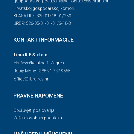
gospodarstva, poduzetništva i obrta registrirana pri
Hrvatskoj gospodarskoj komori.
KLASA.UP/l-330-01/18-01/250
URBR: 526-05-01-01-01/3-18-3
KONTAKT INFORMACIJE
Libra R.E.S. d.o.o.
Hruševečka ulica 1, Zagreb
Josip Morić +385 91 737 9555
office@libra-res.hr
PRAVNE NAPOMENE
Opći uvjeti poslovanja
Zaštita osobnih podataka