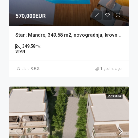
570,000EUR
Stan: Mandre, 349.58 m2, novogradnja, krovna terasa s bazenom (prodaja)
349,58
m2
STAN
Libra R.E.S.
1 godina ago
PRODAJA