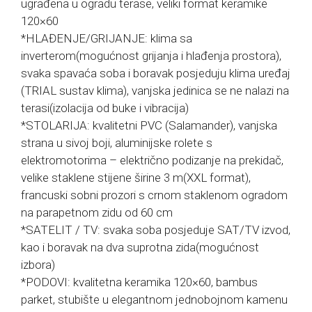
ugrađena u ogradu terase, veliki format keramike
120×60
*HLAĐENJE/GRIJANJE: klima sa
inverterom(mogućnost grijanja i hlađenja prostora),
svaka spavaća soba i boravak posjeduju klima uređaj
(TRIAL sustav klima), vanjska jedinica se ne nalazi na
terasi(izolacija od buke i vibracija)
*STOLARIJA: kvalitetni PVC (Salamander), vanjska
strana u sivoj boji, aluminijske rolete s
elektromotorima – električno podizanje na prekidač,
velike staklene stijene širine 3 m(XXL format),
francuski sobni prozori s crnom staklenom ogradom
na parapetnom zidu od 60 cm
*SATELIT / TV: svaka soba posjeduje SAT/TV izvod,
kao i boravak na dva suprotna zida(mogućnost
izbora)
*PODOVI: kvalitetna keramika 120×60, bambus
parket, stubište u elegantnom jednobojnom kamenu