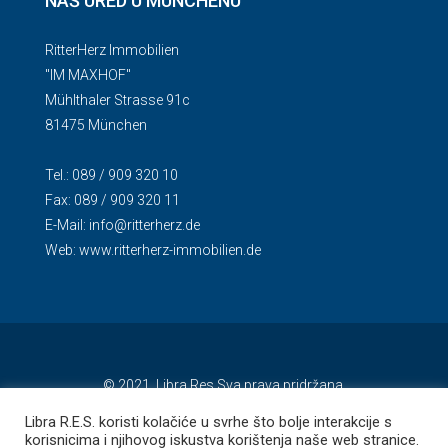
NAŠ URED U MÜNCHENU
RitterHerz Immobilien
"IM MAXHOF"
Mühlthaler Strasse 91c
81475 München
Tel.: 089 / 909 320 10
Fax: 089 / 909 320 11
E-Mail:
info@ritterherz.de
Web:
www.ritterherz-immobilien.de
© 2021. Libra Res Sva prava pridržana.
Libra R.E.S. koristi kolačiće u svrhe što bolje interakcije s
korisnicima i njihovog iskustva korištenja naše web stranice.