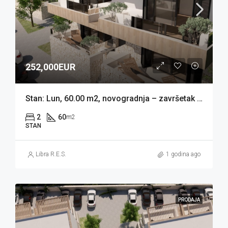
252,000EUR
Stan: Lun, 60.00 m2, novogradnja – završetak 05/2026 (prodaja)
2
60
m2
STAN
Libra R.E.S.
1 godina ago
PRODAJA