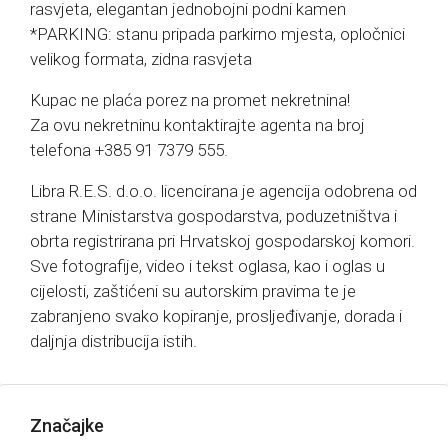
rasvjeta, elegantan jednobojni podni kamen
*PARKING: stanu pripada parkirno mjesta, opločnici
velikog formata, zidna rasvjeta
Kupac ne plaća porez na promet nekretnina!
Za ovu nekretninu kontaktirajte agenta na broj
telefona +385 91 7379 555.
Libra R.E.S. d.o.o. licencirana je agencija odobrena od
strane Ministarstva gospodarstva, poduzetništva i
obrta registrirana pri Hrvatskoj gospodarskoj komori.
Sve fotografije, video i tekst oglasa, kao i oglas u
cijelosti, zaštićeni su autorskim pravima te je
zabranjeno svako kopiranje, prosljeđivanje, dorada i
daljnja distribucija istih.
Značajke