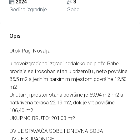
2024
3
Godina izgradnje
Sobe
Opis
Otok Pag, Novalja
u novoizgrađenoj zgradi nedaleko od plaže Babe
prodaje se trosoban stan u prizemlju., neto površine
85,5 m2 s jednim parkirnim mjestom površine 12,50
m2
Unutarnji prostor stana površine je 59,94 m2 m2 a
natkrivena terasa 22,19 m2, dok je vrt površine
106,40 m2.
UKUPNO BRUTO: 201,03 m2.
DVIJE SPAVAĆA SOBE I DNEVNA SOBA
DVIJE KUPAONICE