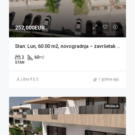
252,000EUR
Stan: Lun, 60.00 m2, novogradnja – završetak 05/2026 (prodaja)
2
60
m2
STAN
Libra R.E.S.
1 godina ago
PRODAJA