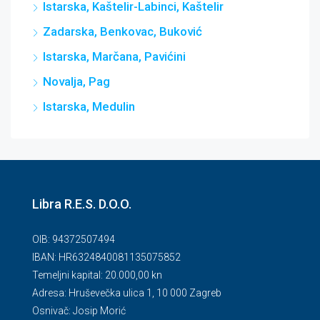
Istarska, Kaštelir-Labinci, Kaštelir
Zadarska, Benkovac, Buković
Istarska, Marčana, Pavićini
Novalja, Pag
Istarska, Medulin
Libra R.E.S. D.O.O.
OIB: 94372507494
IBAN: HR6324840081135075852
Temeljni kapital: 20.000,00 kn
Adresa: Hruševečka ulica 1, 10 000 Zagreb
Osnivač: Josip Morić