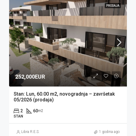
PRODAJA
252,000EUR
Stan: Lun, 60.00 m2, novogradnja – završetak
05/2026 (prodaja)
2
60
m2
STAN
Libra R.E.S.
1 godina ago