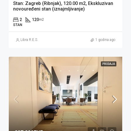
Stan: Zagreb (Ribnjak), 120.00 m2, Ekskluzivan
novouređeni stan (iznajmljivanje)
2
120
m2
STAN
Libra R.E.S.
1 godina ago
PRODAJA