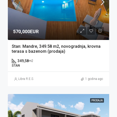
570,000EUR
Stan: Mandre, 349.58 m2, novogradnja, krovna
terasa s bazenom (prodaja)
349,58
m2
STAN
Libra R.E.S.
1 godina ago
PRODAJA