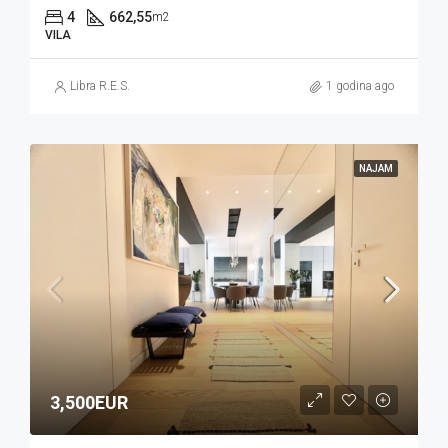
4
662,55
m2
VILA
Libra R.E.S.
1 godina ago
NAJAM
3,500EUR