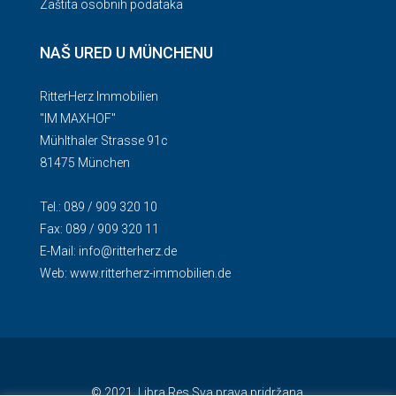
Zaštita osobnih podataka
NAŠ URED U MÜNCHENU
RitterHerz Immobilien
"IM MAXHOF"
Mühlthaler Strasse 91c
81475 München
Tel.: 089 / 909 320 10
Fax: 089 / 909 320 11
E-Mail:
info@ritterherz.de
Web:
www.ritterherz-immobilien.de
© 2021. Libra Res Sva prava pridržana.