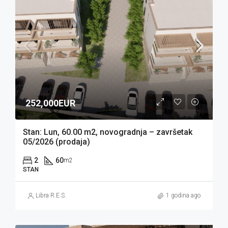
252,000EUR
Stan: Lun, 60.00 m2, novogradnja – završetak
05/2026 (prodaja)
2
60
m2
STAN
Libra R.E.S.
1 godina ago