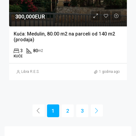
300,000EUR
Kuća: Medulin, 80.00 m2 na parceli od 140 m2
(prodaja)
3
80
m2
KUĆE
Libra R.E.S.
1 godina ago
1
2
3