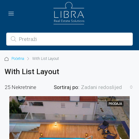
Početna
With List Layout
With List Layout
25 Nekretnine
Sortiraj po:
Zadani redoslijed
PRODAJA