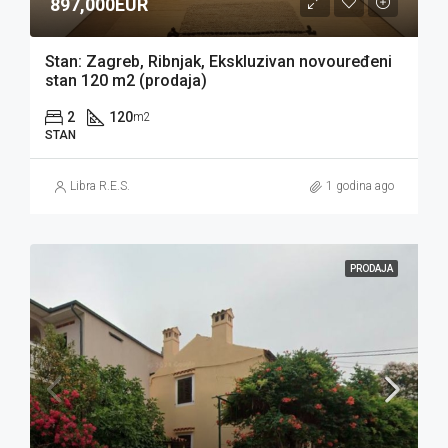
897,000EUR
Stan: Zagreb, Ribnjak, Ekskluzivan novouređeni
stan 120 m2 (prodaja)
2
120
m2
STAN
Libra R.E.S.
1 godina ago
PRODAJA