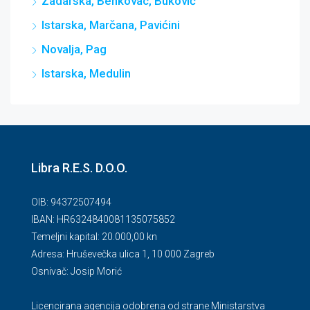
Zadarska, Benkovac, Buković
Istarska, Marčana, Pavićini
Novalja, Pag
Istarska, Medulin
Libra R.E.S. D.O.O.
OIB: 94372507494
IBAN: HR6324840081135075852
Temeljni kapital: 20.000,00 kn
Adresa: Hruševečka ulica 1, 10 000 Zagreb
Osnivač: Josip Morić
Licencirana agencija odobrena od strane Ministarstva