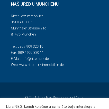
NAŠ URED U MÜNCHENU
RitterHerz Immobilien
"IM MAXHOF"
Mühlthaler Strasse 91c
81475 München
Tel.: 089 / 909 320 10
Fax: 089 / 909 320 11
E-Mail:
info@ritterherz.de
Web:
www.ritterherz-immobilien.de
© 2021. Libra Res Sva prava pridržana.
Libra R.E.S. koristi kolačiće u svrhe što bolje interakcije s