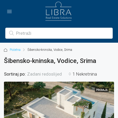
Početna
Šibensko-kninska, Vodice, Srima
Šibensko-kninska, Vodice, Srima
Sortiraj po:
1 Nekretnina
Zadani redoslijed
PRODAJA