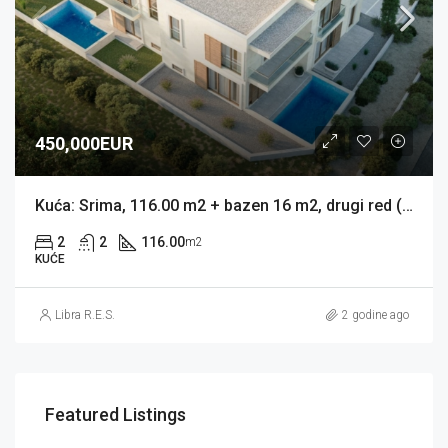
450,000EUR
Kuća: Srima, 116.00 m2 + bazen 16 m2, drugi red (prodaja)
2
2
116.00
m2
KUĆE
Libra R.E.S.
2 godine ago
Featured Listings