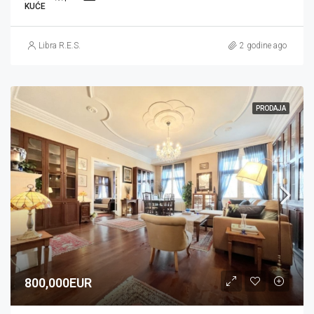
KUĆE
Libra R.E.S.
2 godine ago
PRODAJA
800,000EUR