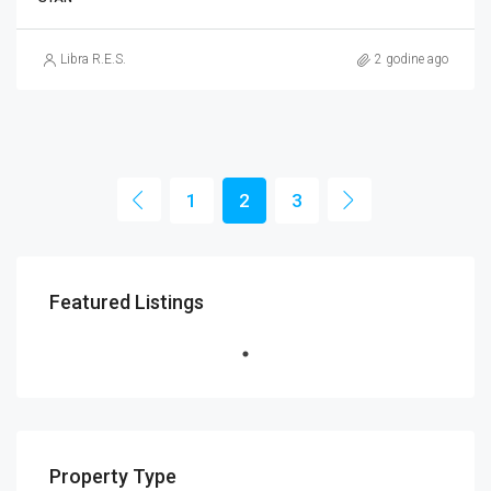
Libra R.E.S.
2 godine ago
1
2
3
Featured Listings
Property Type