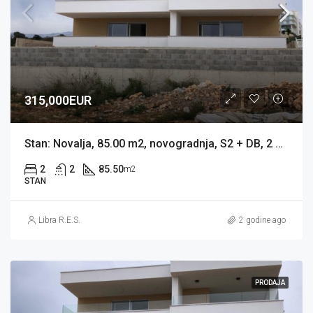
315,000EUR
Stan: Novalja, 85.00 m2, novogradnja, S2 + DB, 2 KUPAONICE, 1 PM, VRT (prodaja)
2
2
85.50
m2
STAN
Libra R.E.S.
2 godine ago
PRODAJA