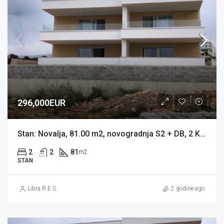
296,000EUR
Stan: Novalja, 81.00 m2, novogradnja S2 + DB, 2 KUPAONICE 2 PM, VRT (prodaja)
2
2
81
m2
STAN
Libra R.E.S.
2 godine ago