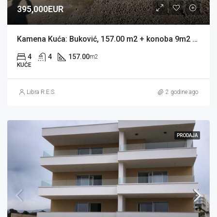
395,000EUR
Kamena Kuća: Buković, 157.00 m2 + konoba 9m2 + bazen 32 m2 Novogradnja (prodaja)
4
4
157.00
m2
KUĆE
Libra R.E.S.
2 godine ago
PRODAJA