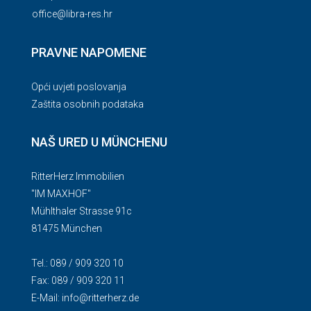
office@libra-res.hr
PRAVNE NAPOMENE
Opći uvjeti poslovanja
Zaštita osobnih podataka
NAŠ URED U MÜNCHENU
RitterHerz Immobilien
"IM MAXHOF"
Mühlthaler Strasse 91c
81475 München
Tel.: 089 / 909 320 10
Fax: 089 / 909 320 11
E-Mail:
info@ritterherz.de