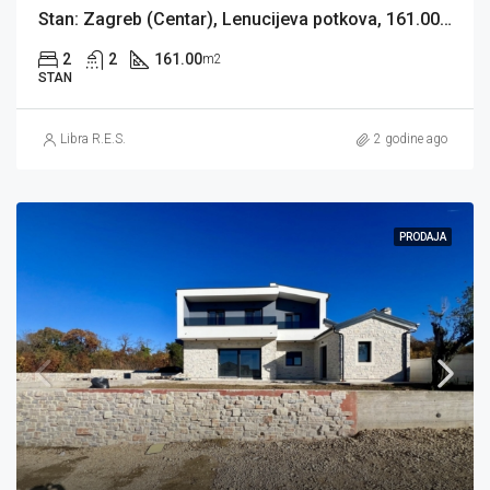
Stan: Zagreb (Centar), Lenucijeva potkova, 161.00 m2 + 60 m2 spremišta (prodaja)
2
2
161.00
m2
STAN
Libra R.E.S.
2 godine ago
PRODAJA