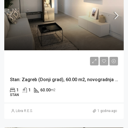
800EUR
Stan: Zagreb (Donji grad), 60.00 m2, novogradnja GUNDULIĆEVA (iznajmljivanje)
1
1
60.00
m2
STAN
Libra R.E.S.
1 godina ago