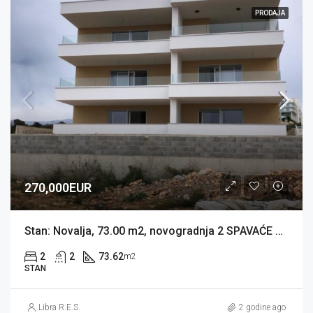
PRODAJA
270,000EUR
Stan: Novalja, 73.00 m2, novogradnja 2 SPAVAĆE + DB, 2 TERASE, PARKING (prodaja)
2
2
73.62
m2
STAN
Libra R.E.S.
2 godine ago