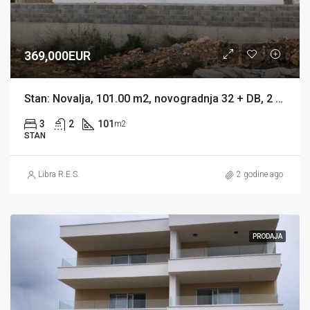
369,000EUR
Stan: Novalja, 101.00 m2, novogradnja 32 + DB, 2 TERASE, 2 PARKINGA (prodaja)
3
2
101
m2
STAN
Libra R.E.S.
2 godine ago
PRODAJA