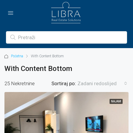
Početna
With Content Bottom
With Content Bottom
25 Nekretnine
Sortiraj po:
Zadani redoslijed
NAJAM