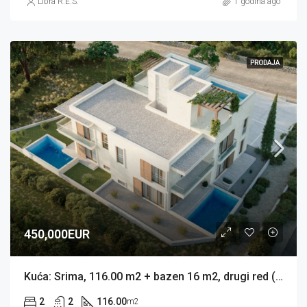
Libra R.E.S.
1 godina ago
PRODAJA
450,000EUR
Kuća: Srima, 116.00 m2 + bazen 16 m2, drugi red (prodaja)
2
2
116.00
m2