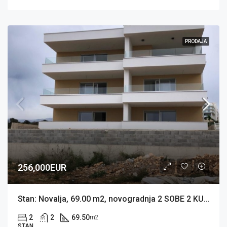
PRODAJA
256,000EUR
Stan: Novalja, 69.00 m2, novogradnja 2 SOBE 2 KUPAONE, 2 PM (prodaja)
2
2
69.50
m2
STAN