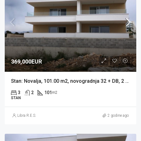
369,000EUR
Stan: Novalja, 101.00 m2, novogradnja 32 + DB, 2 TERASE, 2 PARKINGA (prodaja)
3
2
101
m2
STAN
Libra R.E.S.
2 godine ago