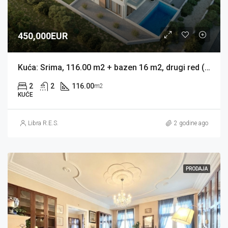
450,000EUR
Kuća: Srima, 116.00 m2 + bazen 16 m2, drugi red (prodaja)
2
2
116.00
m2
KUĆE
Libra R.E.S.
2 godine ago
PRODAJA