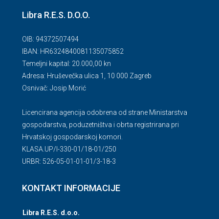
Libra R.E.S. D.O.O.
OIB: 94372507494
IBAN: HR6324840081135075852
Temeljni kapital: 20.000,00 kn
Adresa: Hruševečka ulica 1, 10 000 Zagreb
Osnivač: Josip Morić
Licencirana agencija odobrena od strane Ministarstva
gospodarstva, poduzetništva i obrta registrirana pri
Hrvatskoj gospodarskoj komori.
KLASA.UP/l-330-01/18-01/250
URBR: 526-05-01-01-01/3-18-3
KONTAKT INFORMACIJE
Libra R.E.S. d.o.o.