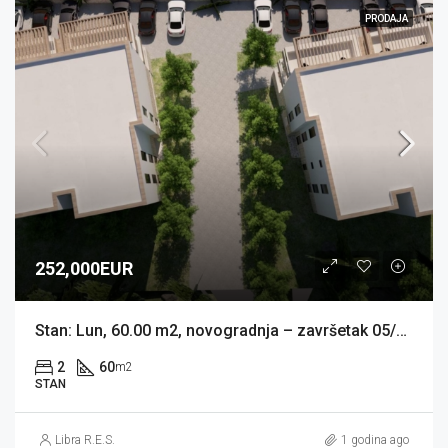
PRODAJA
252,000EUR
Stan: Lun, 60.00 m2, novogradnja – završetak 05/2026 (prodaja)
2
60
m2
STAN
Libra R.E.S.
1 godina ago