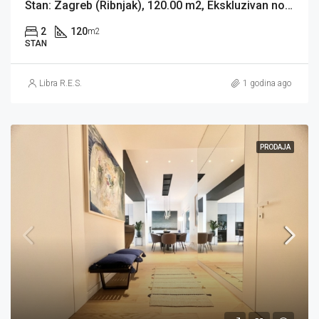
Stan: Zagreb (Ribnjak), 120.00 m2, Ekskluzivan novouređeni stan (iznajmljivanje)
2
120
m2
STAN
Libra R.E.S.
1 godina ago
PRODAJA