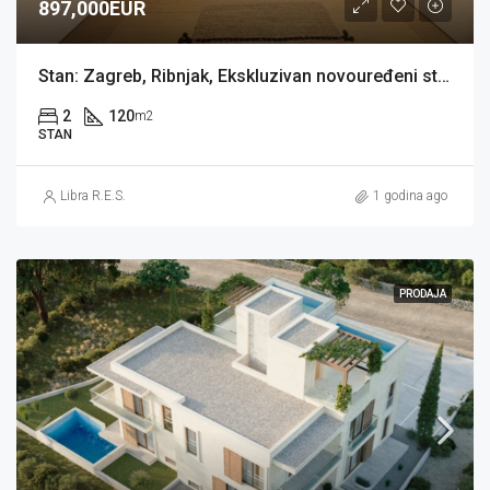
897,000EUR
Stan: Zagreb, Ribnjak, Ekskluzivan novouređeni stan 120 m2 (prodaja)
2
120
m2
STAN
Libra R.E.S.
1 godina ago
PRODAJA