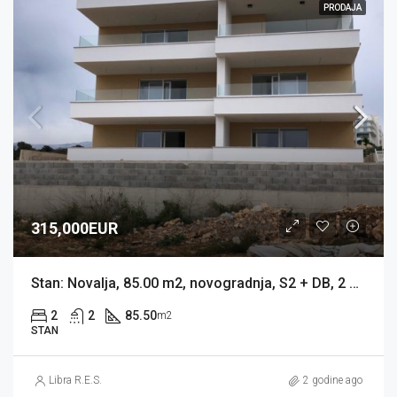
PRODAJA
315,000EUR
Stan: Novalja, 85.00 m2, novogradnja, S2 + DB, 2 KUPAONICE, 1 PM, VRT (prodaja)
2
2
85.50
m2
STAN
Libra R.E.S.
2 godine ago