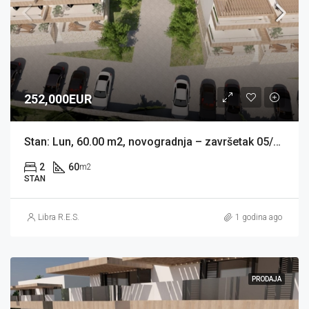
252,000EUR
Stan: Lun, 60.00 m2, novogradnja – završetak 05/2026 (prodaja)
2
60
m2
STAN
Libra R.E.S.
1 godina ago
PRODAJA