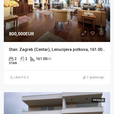
800,000EUR
Stan: Zagreb (Centar), Lenucijeva potkova, 161.00 m2 + 60 m2 spremišta (prodaja)
2
2
161.00
m2
STAN
Libra R.E.S.
2 godine ago
PRODAJA