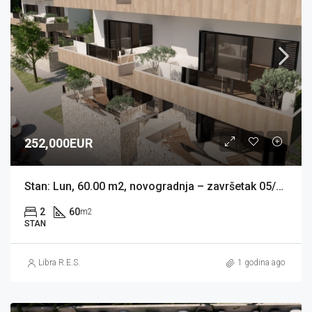
252,000EUR
Stan: Lun, 60.00 m2, novogradnja – završetak 05/2026 (prodaja)
2
60
m2
STAN
Libra R.E.S.
1 godina ago