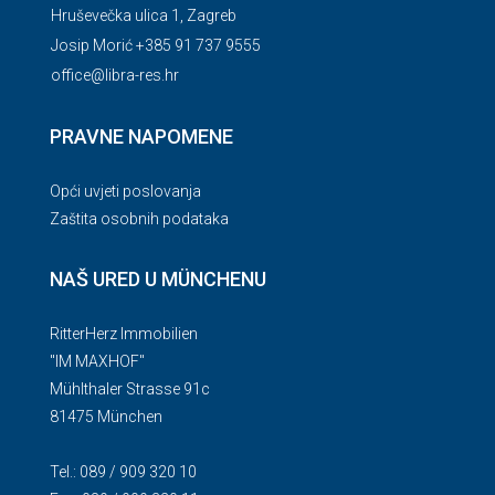
Hruševečka ulica 1, Zagreb
Josip Morić +385 91 737 9555
office@libra-res.hr
PRAVNE NAPOMENE
Opći uvjeti poslovanja
Zaštita osobnih podataka
NAŠ URED U MÜNCHENU
RitterHerz Immobilien
"IM MAXHOF"
Mühlthaler Strasse 91c
81475 München
Tel.: 089 / 909 320 10