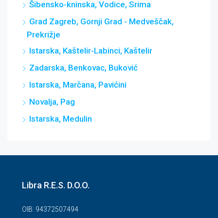
Šibensko-kninska, Vodice, Srima
Grad Zagreb, Gornji Grad - Medveščak,
Prekrižje
Istarska, Kaštelir-Labinci, Kaštelir
Zadarska, Benkovac, Buković
Istarska, Marčana, Pavićini
Novalja, Pag
Istarska, Medulin
Libra R.E.S. D.O.O.
OIB: 94372507494