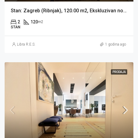
Stan: Zagreb (Ribnjak), 120.00 m2, Ekskluzivan novouređeni stan (iznajmljivanje)
2
120
m2
STAN
Libra R.E.S.
1 godina ago
PRODAJA