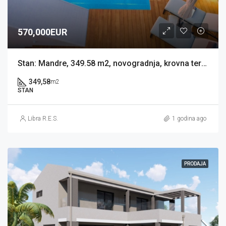
570,000EUR
Stan: Mandre, 349.58 m2, novogradnja, krovna terasa s bazenom (prodaja)
349,58
m2
STAN
Libra R.E.S.
1 godina ago
PRODAJA