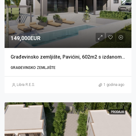
149,000EUR
Građevinsko zemljište, Pavićini, 602m2 s izdanom građevinskom dozvolom
GRAĐEVINSKO ZEMLJIŠTE
Libra R.E.S.
1 godina ago
PRODAJA