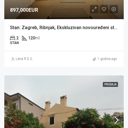
897,000EUR
Stan: Zagreb, Ribnjak, Ekskluzivan novouređeni stan 120 m2 (prodaja)
2
120
m2
STAN
Libra R.E.S.
1 godina ago
PRODAJA