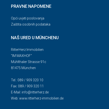
PRAVNE NAPOMENE
Opći uvjeti poslovanja
Zaštita osobnih podataka
NAŠ URED U MÜNCHENU
RitterHerz Immobilien
"IM MAXHOF"
Mühlthaler Strasse 91c
81475 München
Tel.: 089 / 909 320 10
Fax: 089 / 909 320 11
E-Mail:
info@ritterherz.de
Web:
www.ritterherz-immobilien.de