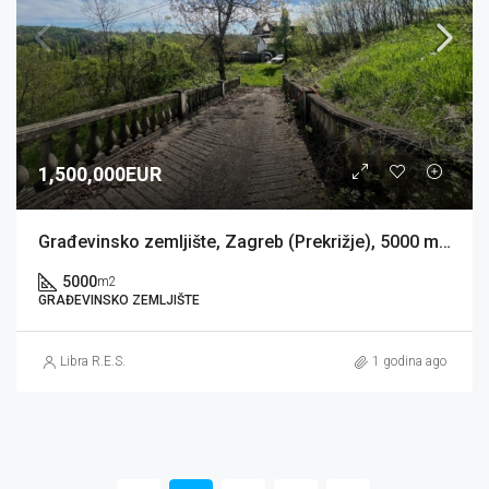
1,500,000EUR
Građevinsko zemljište, Zagreb (Prekrižje), 5000 m2, 400 BRP
5000
m2
GRAĐEVINSKO ZEMLJIŠTE
Libra R.E.S.
1 godina ago