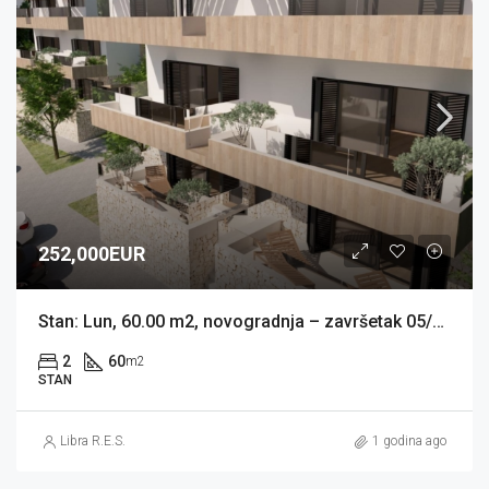
252,000EUR
Stan: Lun, 60.00 m2, novogradnja – završetak 05/2026 (prodaja)
2
60
m2
STAN
Libra R.E.S.
1 godina ago