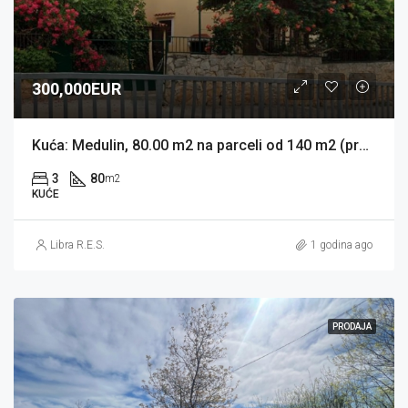
300,000EUR
Kuća: Medulin, 80.00 m2 na parceli od 140 m2 (prodaja)
3
80
m2
KUĆE
Libra R.E.S.
1 godina ago
PRODAJA