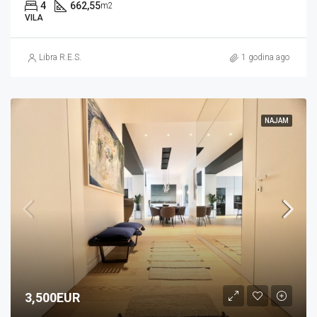
4
662,55
m2
VILA
Libra R.E.S.
1 godina ago
NAJAM
3,500EUR