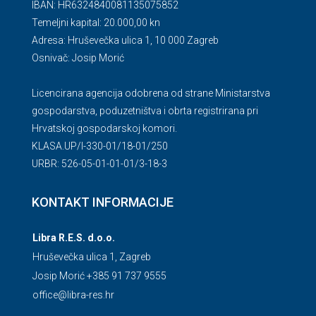
IBAN: HR6324840081135075852
Temeljni kapital: 20.000,00 kn
Adresa: Hruševečka ulica 1, 10 000 Zagreb
Osnivač: Josip Morić
Licencirana agencija odobrena od strane Ministarstva
gospodarstva, poduzetništva i obrta registrirana pri
Hrvatskoj gospodarskoj komori.
KLASA.UP/l-330-01/18-01/250
URBR: 526-05-01-01-01/3-18-3
KONTAKT INFORMACIJE
Libra R.E.S. d.o.o.
Hruševečka ulica 1, Zagreb
Josip Morić +385 91 737 9555
office@libra-res.hr