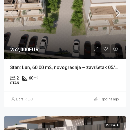
252,000EUR
Stan: Lun, 60.00 m2, novogradnja – završetak 05/2026 (prodaja)
2
60
m2
STAN
Libra R.E.S.
1 godina ago
PRODAJA