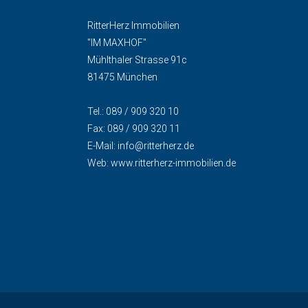
RitterHerz Immobilien
"IM MAXHOF"
Mühlthaler Strasse 91c
81475 München
Tel.: 089 / 909 320 10
Fax: 089 / 909 320 11
E-Mail:
info@ritterherz.de
Web:
www.ritterherz-immobilien.de