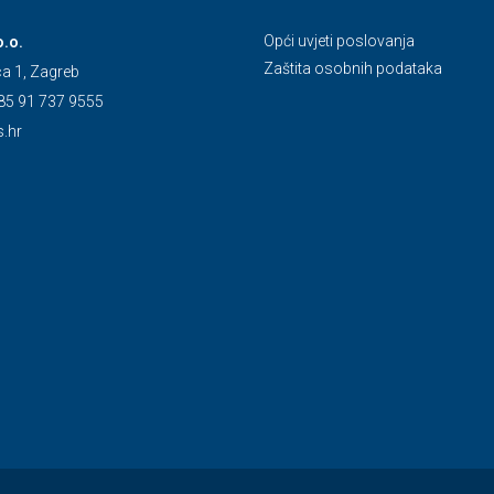
Opći uvjeti poslovanja
o.o.
Zaštita osobnih podataka
ca 1, Zagreb
85 91 737 9555
s.hr