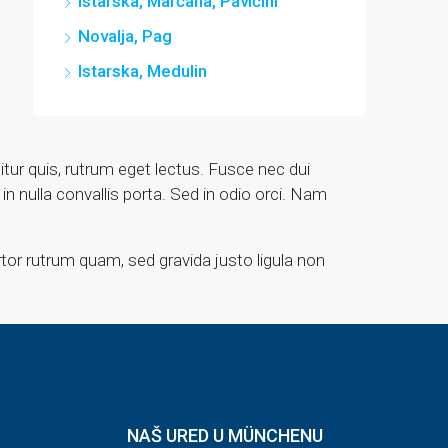
Istarska, Marčana, Pavićini
Novalja, Pag
Istarska, Medulin
citur quis, rutrum eget lectus. Fusce nec dui
n nulla convallis porta. Sed in odio orci. Nam
rtor rutrum quam, sed gravida justo ligula non
NAŠ URED U MÜNCHENU