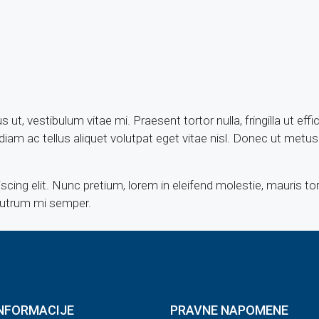
t, vestibulum vitae mi. Praesent tortor nulla, fringilla ut effi
m ac tellus aliquet volutpat eget vitae nisl. Donec ut metus i
cing elit. Nunc pretium, lorem in eleifend molestie, mauris to
e rutrum mi semper.
NFORMACIJE
PRAVNE NAPOMENE