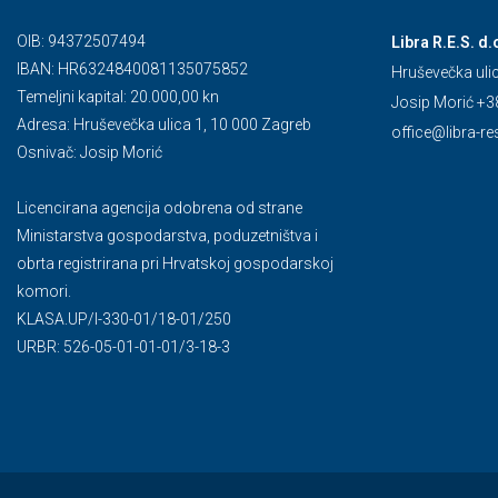
OIB: 94372507494
Libra R.E.S. d.
IBAN: HR6324840081135075852
Hruševečka uli
Temeljni kapital: 20.000,00 kn
Josip Morić +3
Adresa: Hruševečka ulica 1, 10 000 Zagreb
office@libra-re
Osnivač: Josip Morić
Licencirana agencija odobrena od strane
Ministarstva gospodarstva, poduzetništva i
obrta registrirana pri Hrvatskoj gospodarskoj
komori.
KLASA.UP/l-330-01/18-01/250
URBR: 526-05-01-01-01/3-18-3