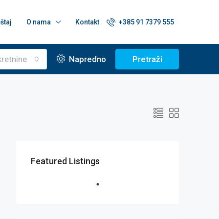
štaj
O nama
Kontakt
+385 91 7379 555
kretnine
Napredno
Pretraži
Featured Listings