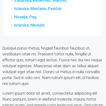
Zadarska, Benkovac, Buković
Istarska, Marčana, Pavićini
Novalja, Pag
Istarska, Medulin
Quisque purus metus, feugiat faucibus faucibus ut,
vestibulum vitae mi. Praesent tortor nulla, fringilla ut
efficitur quis, rutrum eget lectus. Fusce nec dui nec neque
volutpat egestas. Maecenas vitae diam ac tellus aliquet
volutpat eget vitae nisl. Donec ut metus in nulla convallis
porta. Sed in odio orci. Nam rutrum ipsum elit, id facilisis
nisi rutrum quis.
Lorem ipsum dolor sit amet, consectetur adipiscing elit.
Nunc pretium, lorem in eleifend molestie, mauris tortor
rutrum quam, sed gravida justo ligula non eros. Sed rutrum