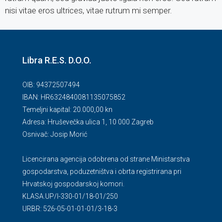
nisi vitae eros ultrices, vitae rutrum mi semper.
Libra R.E.S. D.O.O.
OIB: 94372507494
IBAN: HR6324840081135075852
Temeljni kapital: 20.000,00 kn
Adresa: Hruševečka ulica 1, 10 000 Zagreb
Osnivač: Josip Morić
Licencirana agencija odobrena od strane Ministarstva
gospodarstva, poduzetništva i obrta registrirana pri
Hrvatskoj gospodarskoj komori.
KLASA.UP/l-330-01/18-01/250
URBR: 526-05-01-01-01/3-18-3