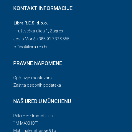
KONTAKT INFORMACIJE
Libra R.E.S. d.o.o.
Hruševečka ulica 1, Zagreb
Josip Morić +385 91 737 9555
office@libra-res.hr
PRAVNE NAPOMENE
Opći uvjeti poslovanja
Zaštita osobnih podataka
NAŠ URED U MÜNCHENU
RitterHerz Immobilien
"IM MAXHOF"
Mühlthaler Strasse 91c