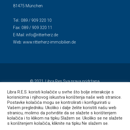
81475 München
Tel.: 089 / 909 320 10
Fax: 089 / 909 320 11
E-Mail:
info@ritterherz.de
Web:
www.ritterherz-immobilien.de
© 2021. Libra Res Sva prava pridržana.
Libra R.E.S. koristi kolačiće u svrhe što bolje interakcije s
korisnicima i njihovog iskustva korištenja naše web stranice.
Postavke kolačića mogu se kontrolirati i konfigurirati u
Vašem pregledniku. Ukoliko i dalje želite koristiti našu web
stranicu, molimo da potvrdite da se slažete s korištenjem
kolačića i to klikom na tipku Slažem se. Ukoliko se ne slažete
s korištenjem kolačića, kliknite na tipku Ne slažem se.