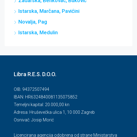
Zadarska, Benkovac, Buković
Istarska, Marčana, Pavićini
Novalja, Pag
Istarska, Medulin
Libra R.E.S. D.O.O.
OIB: 94372507494
IBAN: HR6324840081135075852
Temeljni kapital: 20.000,00 kn
Adresa: Hruševečka ulica 1, 10 000 Zagreb
Osnivač: Josip Morić
Licencirana agencija odobrena od strane Ministarstva