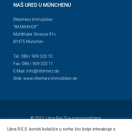
NAŠ URED U MÜNCHENU
RitterHerz Immobilien
"IM MAXHOF"
Mühlthaler Strasse 91c
81475 München
Tel.: 089 / 909 320 10
Fax: 089 / 909 320 11
E-Mail:
info@ritterherz.de
Web:
www.ritterherz-immobilien.de
© 2021. Libra Res Sva prava pridržana.
Libra R.E.S. koristi kolačiće u svrhe što bolje interakcije s