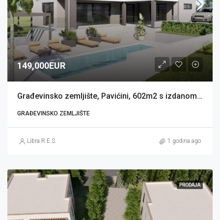
149,000EUR
Građevinsko zemljište, Pavićini, 602m2 s izdanom građevinskom dozvolom
GRAĐEVINSKO ZEMLJIŠTE
Libra R.E.S.
1 godina ago
PRODAJA