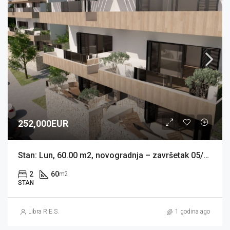
252,000EUR
Stan: Lun, 60.00 m2, novogradnja – završetak 05/2026 (prodaja)
2
60
m2
STAN
Libra R.E.S.
1 godina ago