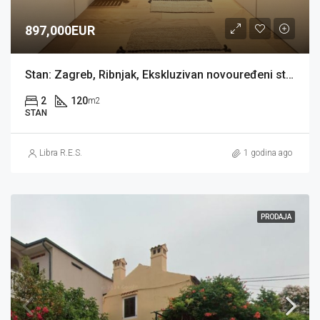
897,000EUR
Stan: Zagreb, Ribnjak, Ekskluzivan novouređeni stan 120 m2 (prodaja)
2
120
m2
STAN
Libra R.E.S.
1 godina ago
PRODAJA