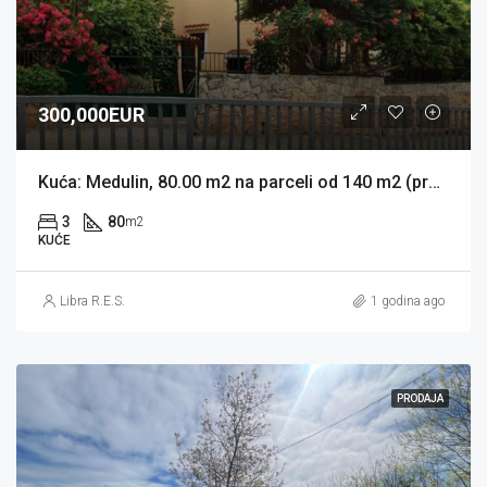
300,000EUR
Kuća: Medulin, 80.00 m2 na parceli od 140 m2 (prodaja)
3
80
m2
KUĆE
Libra R.E.S.
1 godina ago
PRODAJA