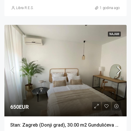
Libra R.E.S.
1 godina ago
NAJAM
650EUR
Stan: Zagreb (Donji grad), 30.00 m2 Gundulićeva ulica (iznajmljivanje)