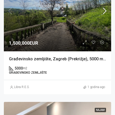
1,500,000EUR
Građevinsko zemljište, Zagreb (Prekrižje), 5000 m2, 400 BRP
5000
m2
GRAĐEVINSKO ZEMLJIŠTE
Libra R.E.S.
1 godina ago
NAJAM