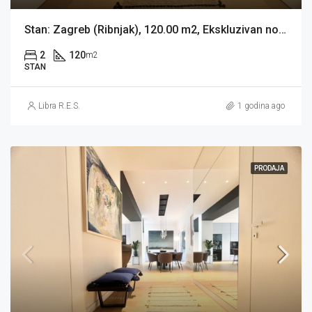
Stan: Zagreb (Ribnjak), 120.00 m2, Ekskluzivan novouređeni stan (iznajmljivanje)
2
120
m2
STAN
Libra R.E.S.
1 godina ago
PRODAJA