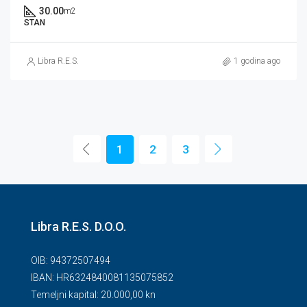
30.00
m2
STAN
Libra R.E.S.
1 godina ago
1
2
3
Libra R.E.S. D.O.O.
OIB: 94372507494
IBAN: HR6324840081135075852
Temeljni kapital: 20.000,00 kn