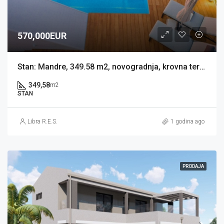
570,000EUR
Stan: Mandre, 349.58 m2, novogradnja, krovna terasa s bazenom (prodaja)
349,58
m2
STAN
Libra R.E.S.
1 godina ago
PRODAJA