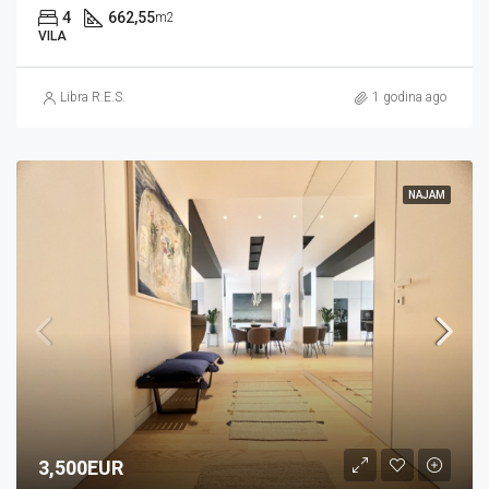
4
662,55
m2
VILA
Libra R.E.S.
1 godina ago
NAJAM
3,500EUR