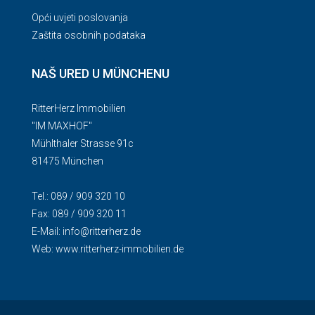
Opći uvjeti poslovanja
Zaštita osobnih podataka
NAŠ URED U MÜNCHENU
RitterHerz Immobilien
"IM MAXHOF"
Mühlthaler Strasse 91c
81475 München
Tel.: 089 / 909 320 10
Fax: 089 / 909 320 11
E-Mail:
info@ritterherz.de
Web:
www.ritterherz-immobilien.de