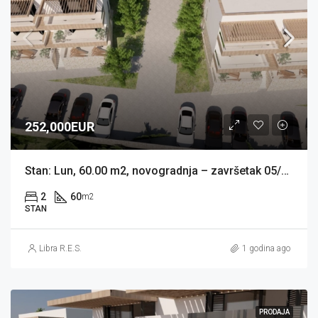
252,000EUR
Stan: Lun, 60.00 m2, novogradnja – završetak 05/2026 (prodaja)
2
60
m2
STAN
Libra R.E.S.
1 godina ago
PRODAJA