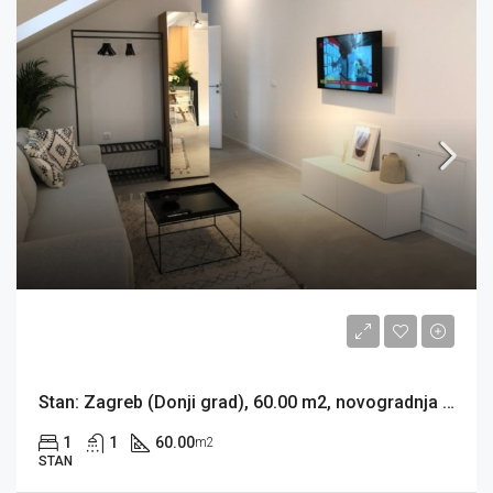
800EUR
Stan: Zagreb (Donji grad), 60.00 m2, novogradnja GUNDULIĆEVA (iznajmljivanje)
1
1
60.00
m2
STAN