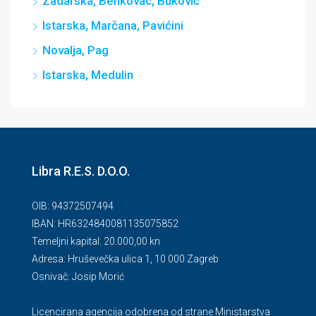
Zadarska, Benkovac, Buković
Istarska, Marčana, Pavićini
Novalja, Pag
Istarska, Medulin
Libra R.E.S. D.O.O.
OIB: 94372507494
IBAN: HR6324840081135075852
Temeljni kapital: 20.000,00 kn
Adresa: Hruševečka ulica 1, 10 000 Zagreb
Osnivač: Josip Morić
Licencirana agencija odobrena od strane Ministarstva