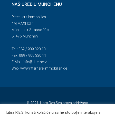
NAŠ URED U MÜNCHENU
RitterHerz Immobilien
"IM MAXHOF"
Mühlthaler Strasse 91c
81475 München
Tel.: 089 / 909 320 10
Fax: 089 / 909 320 11
E-Mail:
info@ritterherz.de
Web:
www.ritterherz-immobilien.de
© 2021. Libra Res Sva prava pridržana.
Libra R.E.S. koristi kolačiće u svrhe što bolje interakcije s