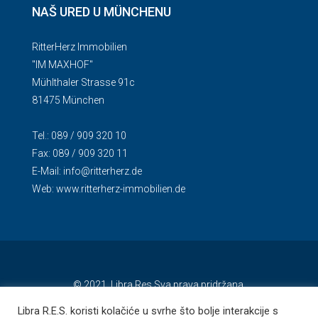
NAŠ URED U MÜNCHENU
RitterHerz Immobilien
"IM MAXHOF"
Mühlthaler Strasse 91c
81475 München
Tel.: 089 / 909 320 10
Fax: 089 / 909 320 11
E-Mail:
info@ritterherz.de
Web:
www.ritterherz-immobilien.de
© 2021. Libra Res Sva prava pridržana.
Libra R.E.S. koristi kolačiće u svrhe što bolje interakcije s