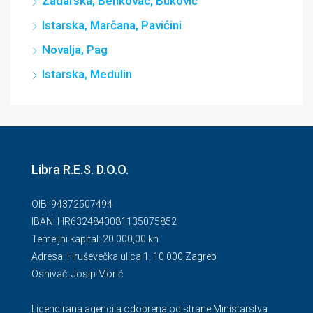
Zadarska, Benkovac, Buković
Istarska, Marčana, Pavićini
Novalja, Pag
Istarska, Medulin
Libra R.E.S. D.O.O.
OIB: 94372507494
IBAN: HR6324840081135075852
Temeljni kapital: 20.000,00 kn
Adresa: Hruševečka ulica 1, 10 000 Zagreb
Osnivač: Josip Morić
Licencirana agencija odobrena od strane Ministarstva