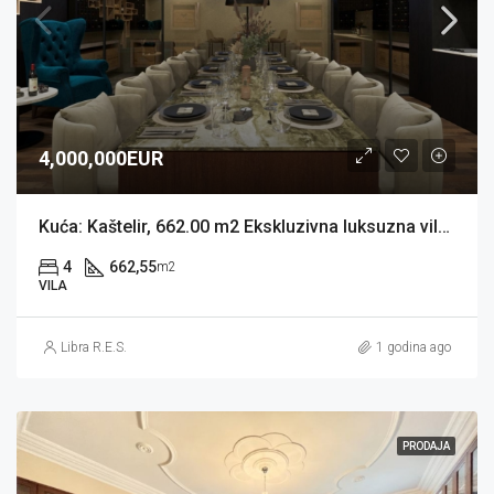
4,000,000EUR
Kuća: Kaštelir, 662.00 m2 Ekskluzivna luksuzna vila (prodaja)
4
662,55
m2
VILA
Libra R.E.S.
1 godina ago
PRODAJA