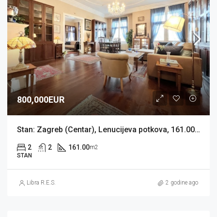
800,000EUR
Stan: Zagreb (Centar), Lenucijeva potkova, 161.00 m2 + 60 m2 spremišta (prodaja)
2
2
161.00
m2
STAN
Libra R.E.S.
2 godine ago