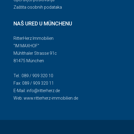
Zaštita osobnih podataka
NAŠ URED U MÜNCHENU
RitterHerz Immobilien
"IM MAXHOF"
Mühlthaler Strasse 91c
81475 München
Tel.: 089 / 909 320 10
Fax: 089 / 909 320 11
E-Mail:
info@ritterherz.de
Web:
www.ritterherz-immobilien.de