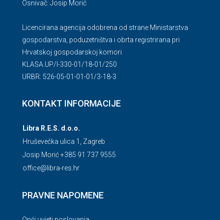
Osnivač: Josip Morić
Licencirana agencija odobrena od strane Ministarstva
gospodarstva, poduzetništva i obrta registrirana pri
Hrvatskoj gospodarskoj komori.
KLASA.UP/l-330-01/18-01/250
URBR: 526-05-01-01-01/3-18-3
KONTAKT INFORMACIJE
Libra R.E.S. d.o.o.
Hruševečka ulica 1, Zagreb
Josip Morić +385 91 737 9555
office@libra-res.hr
PRAVNE NAPOMENE
Opći uvjeti poslovanja