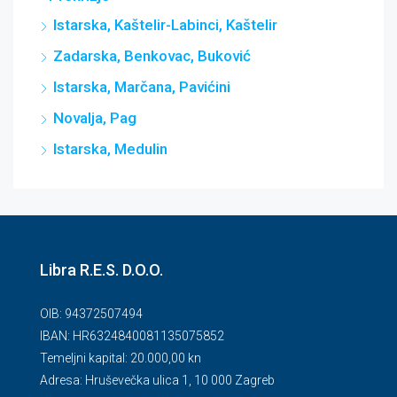
Istarska, Kaštelir-Labinci, Kaštelir
Zadarska, Benkovac, Buković
Istarska, Marčana, Pavićini
Novalja, Pag
Istarska, Medulin
Libra R.E.S. D.O.O.
OIB: 94372507494
IBAN: HR6324840081135075852
Temeljni kapital: 20.000,00 kn
Adresa: Hruševečka ulica 1, 10 000 Zagreb