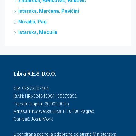
Zadarska, Benkovac, Buković
Istarska, Marčana, Pavićini
Novalja, Pag
Istarska, Medulin
Libra R.E.S. D.O.O.
OIB: 94372507494
IBAN: HR6324840081135075852
Temeljni kapital: 20.000,00 kn
Adresa: Hruševečka ulica 1, 10 000 Zagreb
Osnivač: Josip Morić
Licencirana agencija odobrena od strane Ministarstva