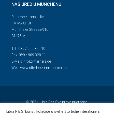
NAŠ URED U MÜNCHENU
RitterHerz Immobilien
"IM MAXHOF"
Mühlthaler Strasse 91c
81475 München
Tel.: 089 / 909 320 10
Fax: 089 / 909 320 11
E-Mail:
info@ritterherz.de
Web:
www.ritterherz-immobilien.de
© 2021. Libra Res Sva prava pridržana.
Libra R.E.S. koristi kolačiće u svrhe što bolje interakcije s