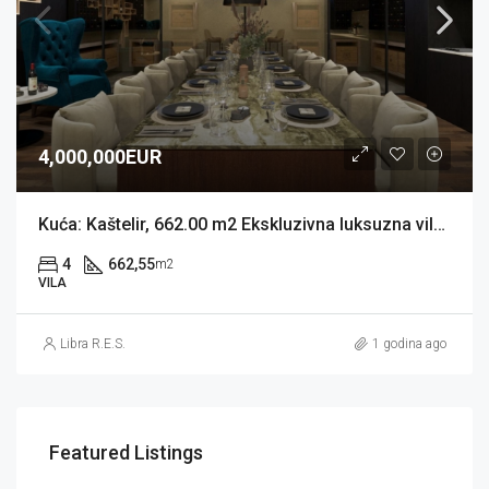
4,000,000EUR
Kuća: Kaštelir, 662.00 m2 Ekskluzivna luksuzna vila (prodaja)
4
662,55
m2
VILA
Libra R.E.S.
1 godina ago
Featured Listings