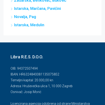
Zadarska, Benkovac, Buković
Istarska, Marčana, Pavićini
Novalja, Pag
Istarska, Medulin
Libra R.E.S. D.O.O.
OIB: 94372507494
IBAN: HR6324840081135075852
Temeljni kapital: 20.000,00 kn
Adresa: Hruševečka ulica 1, 10 000 Zagreb
Osnivač: Josip Morić
Licencirana agencija odobrena od strane Ministarstva