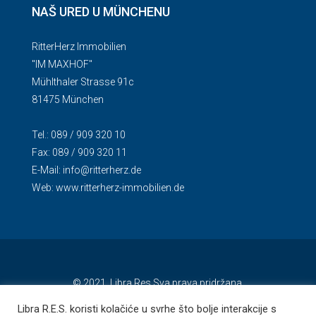
NAŠ URED U MÜNCHENU
RitterHerz Immobilien
"IM MAXHOF"
Mühlthaler Strasse 91c
81475 München
Tel.: 089 / 909 320 10
Fax: 089 / 909 320 11
E-Mail:
info@ritterherz.de
Web:
www.ritterherz-immobilien.de
© 2021. Libra Res Sva prava pridržana.
Libra R.E.S. koristi kolačiće u svrhe što bolje interakcije s