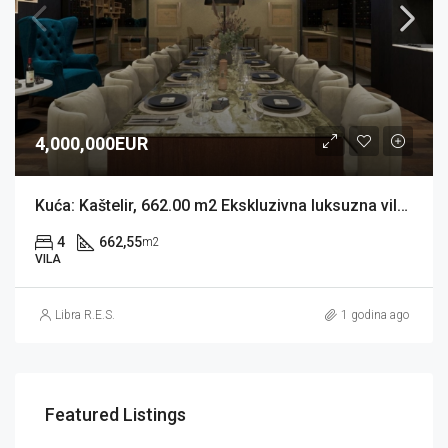
4,000,000EUR
Kuća: Kaštelir, 662.00 m2 Ekskluzivna luksuzna vila (prodaja)
4
662,55
m2
VILA
Libra R.E.S.
1 godina ago
Featured Listings