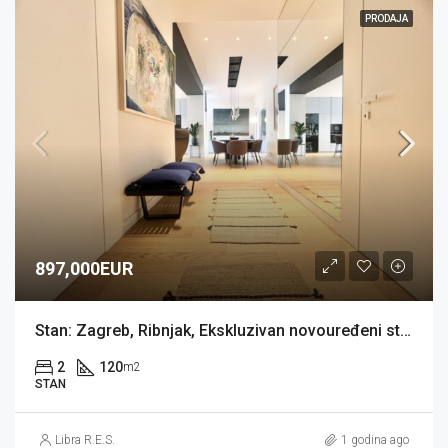
PRODAJA
897,000EUR
Stan: Zagreb, Ribnjak, Ekskluzivan novouređeni stan 120 m2 (prodaja)
2
120
m2
STAN
Libra R.E.S.
1 godina ago