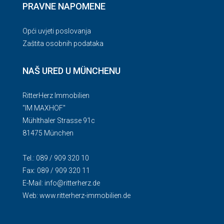
PRAVNE NAPOMENE
Opći uvjeti poslovanja
Zaštita osobnih podataka
NAŠ URED U MÜNCHENU
RitterHerz Immobilien
"IM MAXHOF"
Mühlthaler Strasse 91c
81475 München
Tel.: 089 / 909 320 10
Fax: 089 / 909 320 11
E-Mail:
info@ritterherz.de
Web:
www.ritterherz-immobilien.de