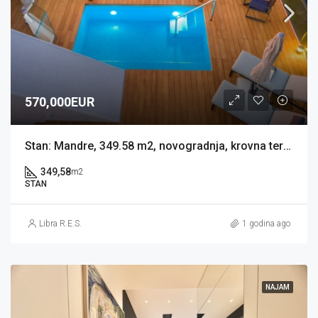
570,000EUR
Stan: Mandre, 349.58 m2, novogradnja, krovna terasa s bazenom (prodaja)
349,58
m2
STAN
Libra R.E.S.
1 godina ago
NAJAM