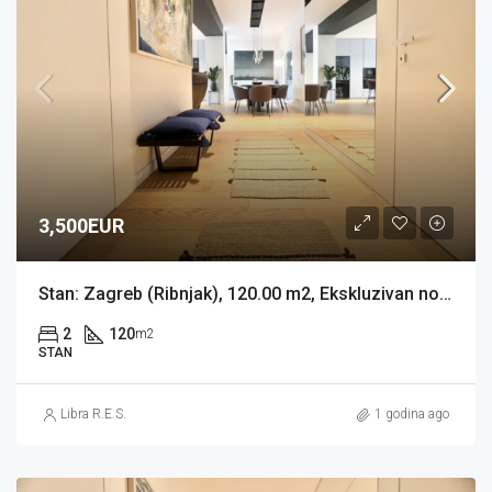
3,500EUR
Stan: Zagreb (Ribnjak), 120.00 m2, Ekskluzivan novouređeni stan (iznajmljivanje)
2
120
m2
STAN
Libra R.E.S.
1 godina ago