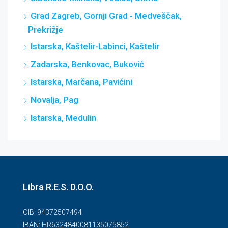
Grad Zagreb, Gornji Grad - Medveščak,
Prekrižje
Istarska, Kaštelir-Labinci, Kaštelir
Zadarska, Benkovac, Buković
Istarska, Marčana, Pavićini
Novalja, Pag
Istarska, Medulin
Libra R.E.S. D.O.O.
OIB: 94372507494
IBAN: HR6324840081135075852