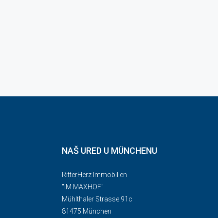
NAŠ URED U MÜNCHENU
RitterHerz Immobilien
"IM MAXHOF"
Mühlthaler Strasse 91c
81475 München