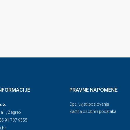
NFORMACIJE
PRAVNE NAPOMENE
Opći uvjeti poslovanja
o.o.
Zaštita osobnih podataka
ca 1, Zagreb
85 91 737 9555
s.hr