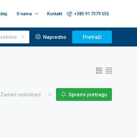
štaj
O nama
Kontakt
+385 91 7379 555
kretnine
Napredno
Pretraži
Zadani redoslijed
Spremi pretragu