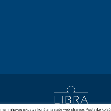
nicima i njihovog iskustva korištenja naše web stranice. Postavke kolač