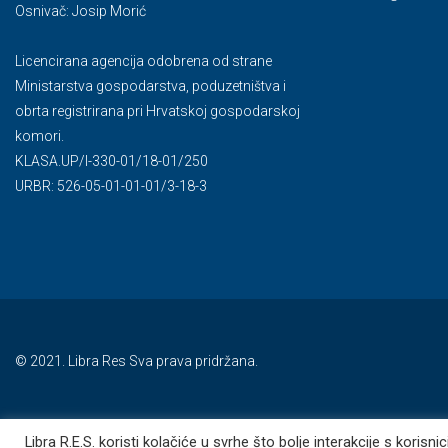
Osnivač: Josip Morić
Licencirana agencija odobrena od strane
Ministarstva gospodarstva, poduzetništva i
obrta registrirana pri Hrvatskoj gospodarskoj
komori.
KLASA.UP/l-330-01/18-01/250
URBR: 526-05-01-01-01/3-18-3
© 2021. Libra Res Sva prava pridržana.
Libra R.E.S. koristi kolačiće u svrhe što bolje interakcije s koris