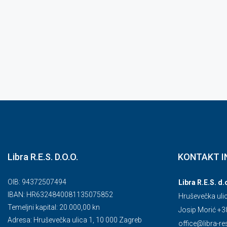
Libra R.E.S. D.O.O.
KONTAKT I
OIB: 94372507494
Libra R.E.S. d.
IBAN: HR6324840081135075852
Hruševečka uli
Temeljni kapital: 20.000,00 kn
Josip Morić +3
Adresa: Hruševečka ulica 1, 10 000 Zagreb
office@libra-re