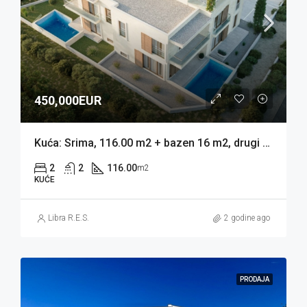
450,000EUR
Kuća: Srima, 116.00 m2 + bazen 16 m2, drugi red (prodaja)
2
2
116.00
m2
KUĆE
Libra R.E.S.
2 godine ago
PRODAJA