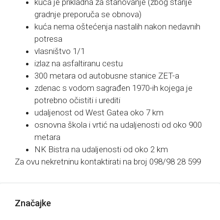
kuća je prikladna za stanovanje (zbog starije
gradnje preporuča se obnova)
kuća nema oštećenja nastalih nakon nedavnih
potresa
vlasništvo 1/1
izlaz na asfaltiranu cestu
300 metara od autobusne stanice ZET-a
zdenac s vodom sagrađen 1970-ih kojega je
potrebno očistiti i urediti
udaljenost od West Gatea oko 7 km
osnovna škola i vrtić na udaljenosti od oko 900
metara
NK Bistra na udaljenosti od oko 2 km
Za ovu nekretninu kontaktirati na broj 098/98 28 599
Značajke