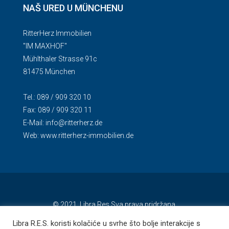
NAŠ URED U MÜNCHENU
RitterHerz Immobilien
"IM MAXHOF"
Mühlthaler Strasse 91c
81475 München
Tel.: 089 / 909 320 10
Fax: 089 / 909 320 11
E-Mail:
info@ritterherz.de
Web:
www.ritterherz-immobilien.de
© 2021. Libra Res Sva prava pridržana.
Libra R.E.S. koristi kolačiće u svrhe što bolje interakcije s