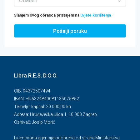
Odaberi
Slanjem ovog obrasca pristajem na
uvjete korištenja
Pošalji poruku
Libra R.E.S. D.O.O.
OIB: 94372507494
IBAN: HR6324840081135075852
Temeljni kapital: 20.000,00 kn
Adresa: Hruševečka ulica 1, 10 000 Zagreb
Osnivač: Josip Morić
Licencirana agencija odobrena od strane Ministarstva