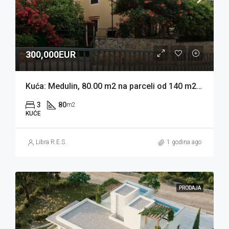
300,000EUR
Kuća: Medulin, 80.00 m2 na parceli od 140 m2 (prodaja)
3
80
m2
KUĆE
Libra R.E.S.
1 godina ago
PRODAJA