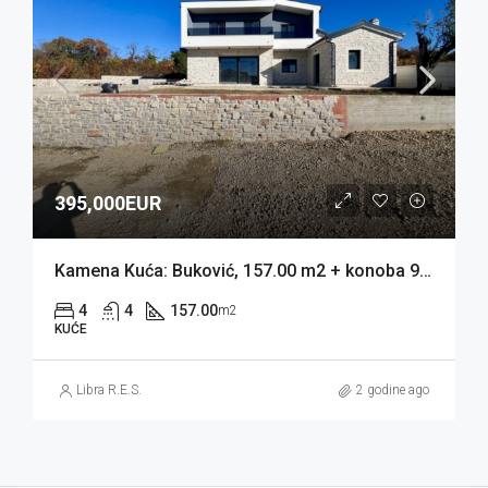
395,000EUR
Kamena Kuća: Buković, 157.00 m2 + konoba 9m2 + bazen 32 m2 Novogradnja (prodaja)
4
4
157.00
m2
KUĆE
Libra R.E.S.
2 godine ago