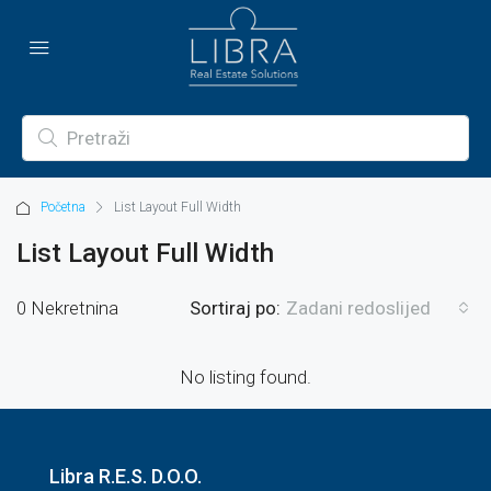
Početna
List Layout Full Width
List Layout Full Width
0 Nekretnina
Sortiraj po:
Zadani redoslijed
No listing found.
Libra R.E.S. D.O.O.