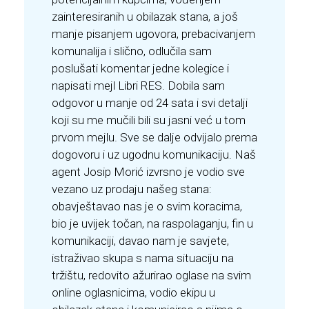
zainteresiranih u obilazak stana, a još
manje pisanjem ugovora, prebacivanjem
komunalija i slično, odlučila sam
poslušati komentar jedne kolegice i
napisati mejl Libri RES. Dobila sam
odgovor u manje od 24 sata i svi detalji
koji su me mučili bili su jasni već u tom
prvom mejlu. Sve se dalje odvijalo prema
dogovoru i uz ugodnu komunikaciju. Naš
agent Josip Morić izvrsno je vodio sve
vezano uz prodaju našeg stana:
obavještavao nas je o svim koracima,
bio je uvijek točan, na raspolaganju, fin u
komunikaciji, davao nam je savjete,
istraživao skupa s nama situaciju na
tržištu, redovito ažurirao oglase na svim
online oglasnicima, vodio ekipu u