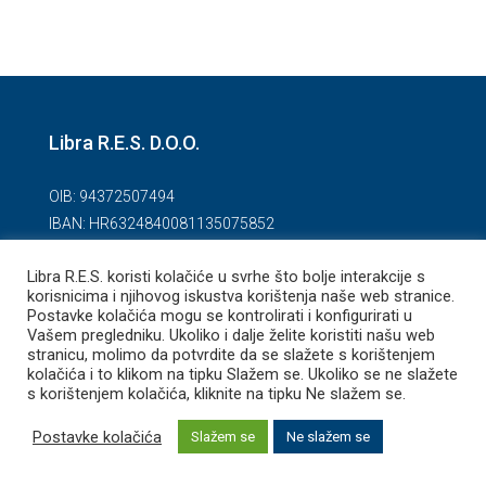
Libra R.E.S. D.O.O.
OIB: 94372507494
IBAN: HR6324840081135075852
Temeljni kapital: 20.000,00 kn
Libra R.E.S. koristi kolačiće u svrhe što bolje interakcije s
Adresa: Hruševečka ulica 1, 10 000 Zagreb
korisnicima i njihovog iskustva korištenja naše web stranice.
Osnivač: Josip Morić
Postavke kolačića mogu se kontrolirati i konfigurirati u
Vašem pregledniku. Ukoliko i dalje želite koristiti našu web
stranicu, molimo da potvrdite da se slažete s korištenjem
Licencirana agencija odobrena od strane Ministarstva
kolačića i to klikom na tipku Slažem se. Ukoliko se ne slažete
gospodarstva, poduzetništva i obrta registrirana pri
s korištenjem kolačića, kliknite na tipku Ne slažem se.
Hrvatskoj gospodarskoj komori.
Postavke kolačića
Slažem se
Ne slažem se
KLASA.UP/l-330-01/18-01/250
URBR: 526-05-01-01-01/3-18-3