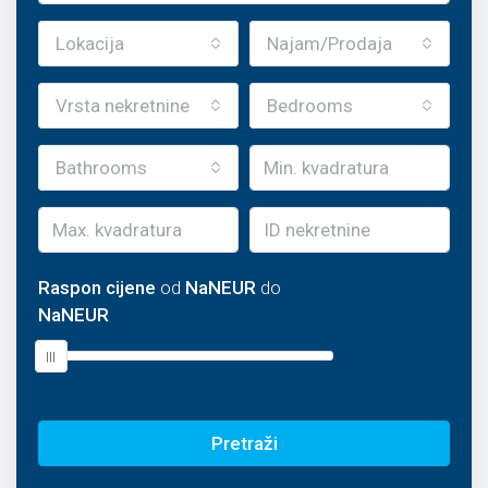
Lokacija
Najam/Prodaja
Vrsta nekretnine
Bedrooms
Bathrooms
Raspon cijene
od
NaNEUR
do
NaNEUR
Discover Our Featured Listings
Pretraži
Lorem ipsum dolor sit amet, consectetur adipisicing elit