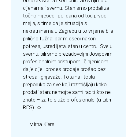
obilazak stana i komunicirao s njima o
cijenama i svemu. Stan smo prodali za
točno mjesec i pol dana od tog prvog
mejla, s time da je situacija s
nekretninama u Zagrebu u to vrijeme bila
prilično tužna: par mjeseci nakon
potresa, usred ljeta, stan u centru. Sve u
svemu, bili smo prezadovoljni Josipovim
profesionalnim pristupom i činjenicom
da je cijeli proces prodaje prošao bez
stresa i gnjavaže. Totalna i topla
preporuka za sve koji razmišljaju kako
prodati stan; nemojte sami raditi što ne
znate – za to služe profesionalci (u Libri
RES). ☺
Mirna Kiers