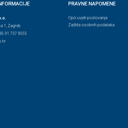
NFORMACIJE
PRAVNE NAPOMENE
Opći uvjeti poslovanja
o.o.
Zaštita osobnih podataka
ca 1, Zagreb
85 91 737 9555
s.hr