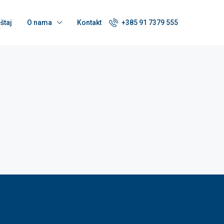
štaj
O nama
Kontakt
+385 91 7379 555