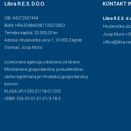
Libra R.E.S. D.O.O.
KONTAKT I
OIB: 94372507494
Libra R.E.S. d.
IBAN: HR6324840081135075852
Hruševečka uli
Temeljni kapital: 20.000,00 kn
Josip Morić +3
Adresa: Hruševečka ulica 1, 10 000 Zagreb
office@libra-re
Osnivač: Josip Morić
Licencirana agencija odobrena od strane
Ministarstva gospodarstva, poduzetništva i
obrta registrirana pri Hrvatskoj gospodarskoj
komori.
KLASA.UP/l-330-01/18-01/250
URBR: 526-05-01-01-01/3-18-3