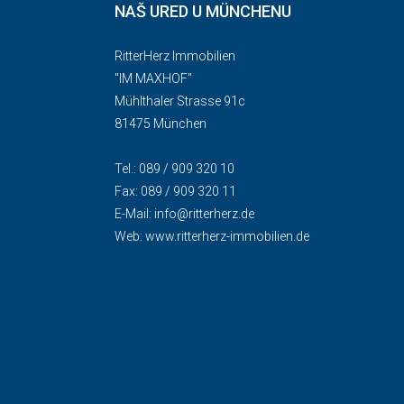
NAŠ URED U MÜNCHENU
RitterHerz Immobilien
"IM MAXHOF"
Mühlthaler Strasse 91c
81475 München
Tel.: 089 / 909 320 10
Fax: 089 / 909 320 11
E-Mail:
info@ritterherz.de
Web:
www.ritterherz-immobilien.de