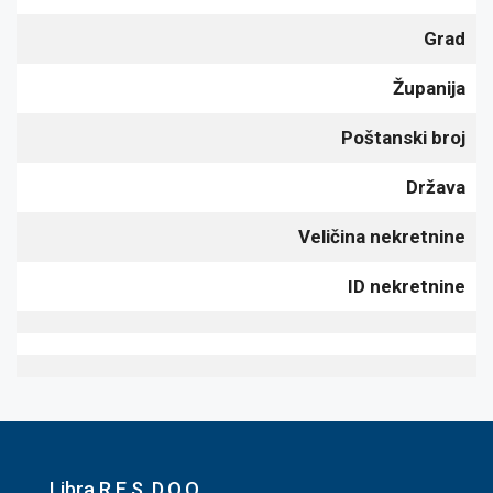
Grad
Županija
Poštanski broj
Država
Veličina nekretnine
ID nekretnine
Libra R.E.S. D.O.O.