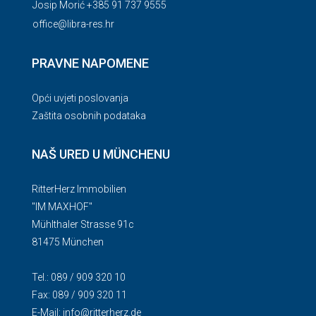
Josip Morić +385 91 737 9555
office@libra-res.hr
PRAVNE NAPOMENE
Opći uvjeti poslovanja
Zaštita osobnih podataka
NAŠ URED U MÜNCHENU
RitterHerz Immobilien
"IM MAXHOF"
Mühlthaler Strasse 91c
81475 München
Tel.: 089 / 909 320 10
Fax: 089 / 909 320 11
E-Mail:
info@ritterherz.de