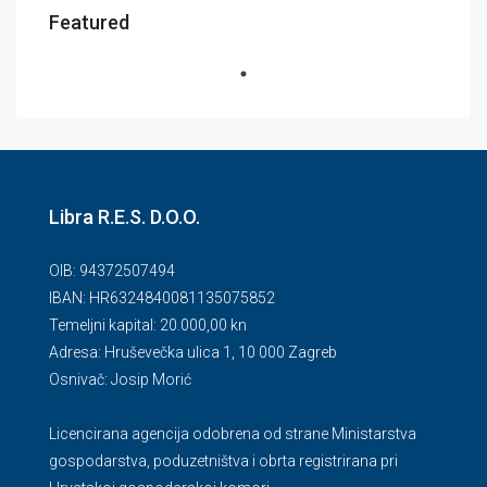
Featured
Libra R.E.S. D.O.O.
OIB: 94372507494
IBAN: HR6324840081135075852
Temeljni kapital: 20.000,00 kn
Adresa: Hruševečka ulica 1, 10 000 Zagreb
Osnivač: Josip Morić
Licencirana agencija odobrena od strane Ministarstva
gospodarstva, poduzetništva i obrta registrirana pri