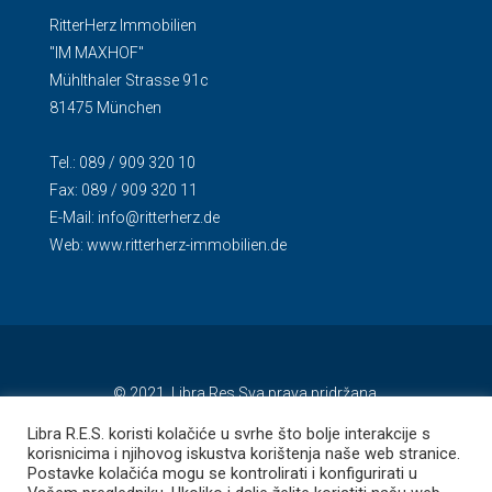
RitterHerz Immobilien
"IM MAXHOF"
Mühlthaler Strasse 91c
81475 München
Tel.: 089 / 909 320 10
Fax: 089 / 909 320 11
E-Mail:
info@ritterherz.de
Web:
www.ritterherz-immobilien.de
© 2021. Libra Res Sva prava pridržana.
Libra R.E.S. koristi kolačiće u svrhe što bolje interakcije s
korisnicima i njihovog iskustva korištenja naše web stranice.
Postavke kolačića mogu se kontrolirati i konfigurirati u