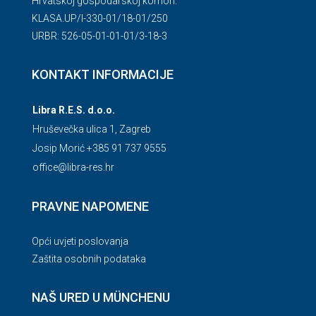
Hrvatskoj gospodarskoj komori.
KLASA.UP/l-330-01/18-01/250
URBR: 526-05-01-01-01/3-18-3
KONTAKT INFORMACIJE
Libra R.E.S. d.o.o.
Hruševečka ulica 1, Zagreb
Josip Morić +385 91 737 9555
office@libra-res.hr
PRAVNE NAPOMENE
Opći uvjeti poslovanja
Zaštita osobnih podataka
NAŠ URED U MÜNCHENU